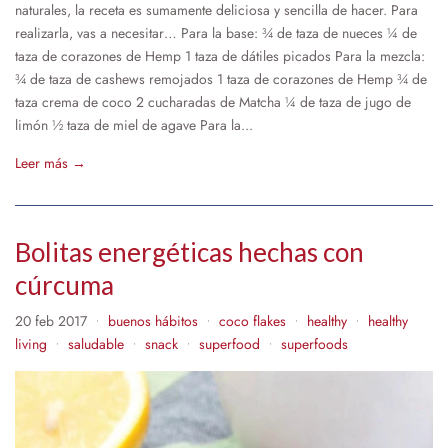
naturales, la receta es sumamente deliciosa y sencilla de hacer. Para
realizarla, vas a necesitar… Para la base: ¾ de taza de nueces ¼ de
taza de corazones de Hemp 1 taza de dátiles picados Para la mezcla:
¾ de taza de cashews remojados 1 taza de corazones de Hemp ¾ de
taza crema de coco 2 cucharadas de Matcha ¼ de taza de jugo de
limón ½ taza de miel de agave Para la...
Leer más →
Bolitas energéticas hechas con
cúrcuma
20 feb 2017
buenos hábitos
coco flakes
healthy
healthy
•
•
•
•
living
saludable
snack
superfood
superfoods
•
•
•
•