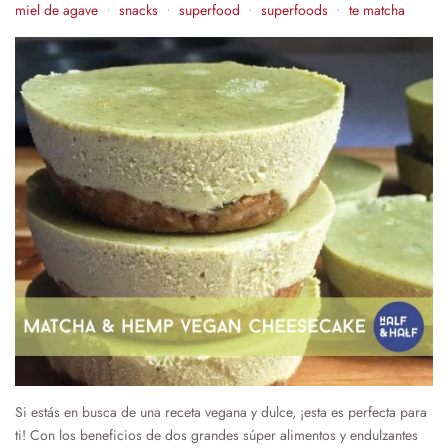
miel de agave
snacks
superfood
superfoods
te matcha
•
•
•
•
Si estás en busca de una receta vegana y dulce, ¡esta es perfecta para
ti! Con los beneficios de dos grandes súper alimentos y endulzantes