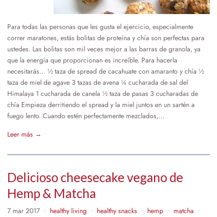
Para todas las personas que les gusta el ejercicio, especialmente
correr maratones, estás bolitas de proteína y chía son perfectas para
ustedes. Las bolitas son mil veces mejor a las barras de granola, ya
que la energía que proporcionan es increíble. Para hacerla
necesitarás… ½ taza de spread de cacahuate con amaranto y chía ½
taza de miel de agave 3 tazas de avena ¼ cucharada de sal del
Himalaya 1 cucharada de canela ½ taza de pasas 3 cucharadas de
chía Empieza derritiendo el spread y la miel juntos en un sartén a
fuego lento. Cuando estén perfectamente mezclados,...
Leer más →
Delicioso cheesecake vegano de
Hemp & Matcha
7 mar 2017
healthy living
healthy snacks
hemp
matcha
•
•
•
•
•