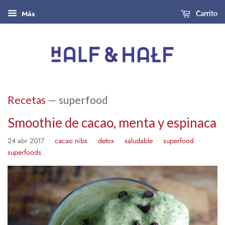
Más
Carrito
Recetas
— superfood
Smoothie de cacao, menta y espinaca
24 abr 2017
cacao nibs
detox
saludable
superfood
•
•
•
•
•
superfoods