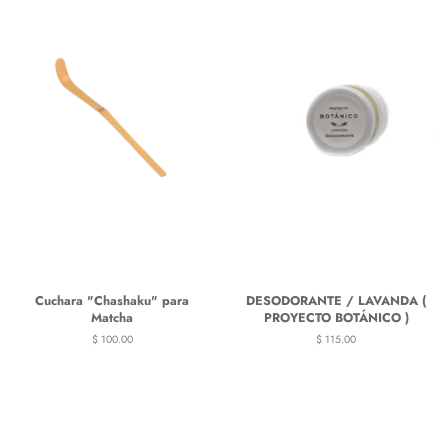
Cuchara "Chashaku" para
DESODORANTE / LAVANDA (
Matcha
PROYECTO BOTÁNICO )
Precio
$ 100.00
Precio
$ 115.00
habitual
habitual