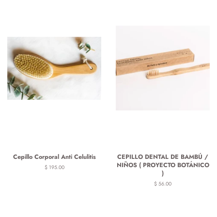
Cepillo Corporal Anti Celulitis
CEPILLO DENTAL DE BAMBÚ /
NIÑOS ( PROYECTO BOTÁNICO
Precio
$ 195.00
)
habitual
Precio
$ 56.00
habitual