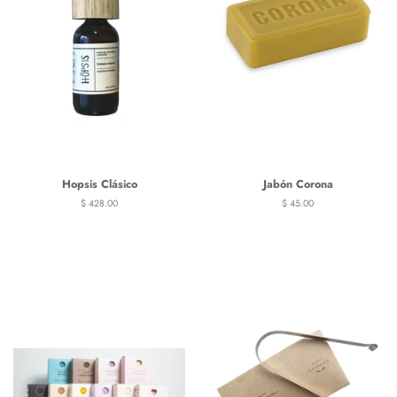
Hopsis Clásico
Jabón Corona
Precio
$ 428.00
Precio
$ 45.00
habitual
habitual