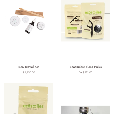
Eco Travel Kit
Ecosmiles: Floss Picks
Precio
$ 1,150.00
De $ 111.00
habitual