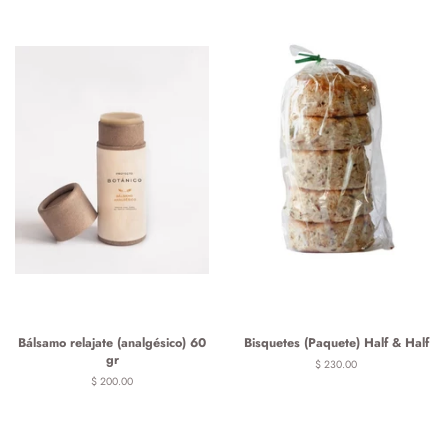
Bálsamo relajate (analgésico) 60
Bisquetes (Paquete) Half & Half
gr
Precio
$ 230.00
habitual
Precio
$ 200.00
habitual