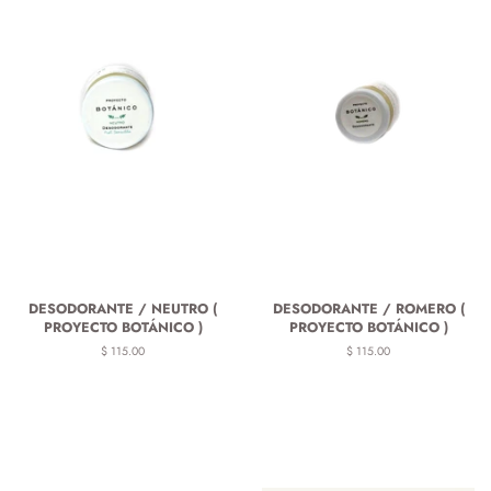
DESODORANTE / NEUTRO (
DESODORANTE / ROMERO (
PROYECTO BOTÁNICO )
PROYECTO BOTÁNICO )
Precio
$ 115.00
Precio
$ 115.00
habitual
habitual