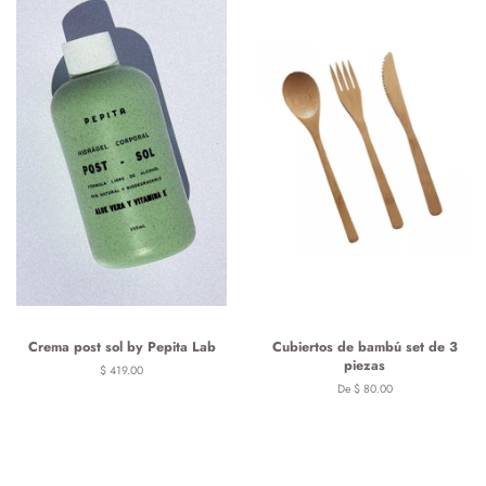
Crema post sol by Pepita Lab
Cubiertos de bambú set de 3
piezas
Precio
$ 419.00
habitual
De $ 80.00