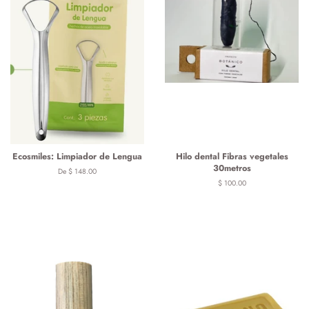
Ecosmiles: Limpiador de Lengua
Hilo dental Fibras vegetales
30metros
De $ 148.00
Precio
$ 100.00
habitual