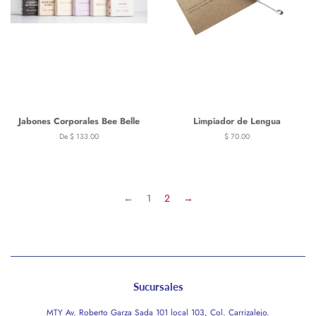
Jabones Corporales Bee Belle
Limpiador de Lengua
De $ 133.00
Precio
$ 70.00
habitual
←
1
2
→
Sucursales
MTY Av. Roberto Garza Sada 101 local 103, Col. Carrizalejo.