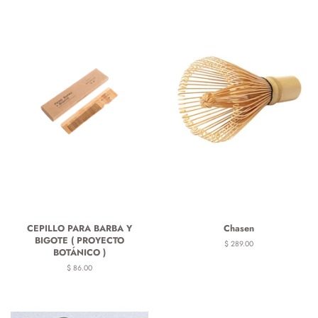
CEPILLO PARA BARBA Y
Chasen
BIGOTE ( PROYECTO
Precio
$ 289.00
BOTÁNICO )
habitual
Precio
$ 86.00
habitual