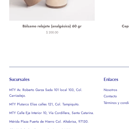
Bálsamo relajate (analgésico) 60 gr
Cepi
Precio
$ 200.00
habitual
Sucursales
Enlaces
MTY Av. Roberto Garza Sada 101 local 103, Col.
Nosotros
Carrizalejo.
Contacto
Términos y condi
MTY Plutarco Elias calles 121, Col. Tampiquito.
MTY Calle Eje Interior 10, Vía Cordillera, Santa Catarina.
Mérida Plaza Puerta de Hierro Col. Altabrisa, 97130.