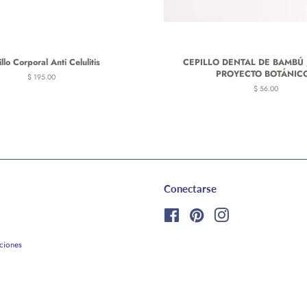
llo Corporal Anti Celulitis
CEPILLO DENTAL DE BAMBÚ 
PROYECTO BOTÁNICO
Precio
$ 195.00
habitual
Precio
$ 56.00
habitual
Conectarse
Facebook
Pinterest
Instagram
ciones