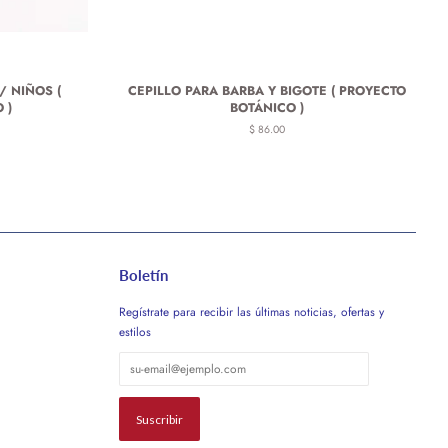
/ NIÑOS (
CEPILLO PARA BARBA Y BIGOTE ( PROYECTO
 )
BOTÁNICO )
Precio
$ 86.00
habitual
Boletín
Regístrate para recibir las últimas noticias, ofertas y
estilos