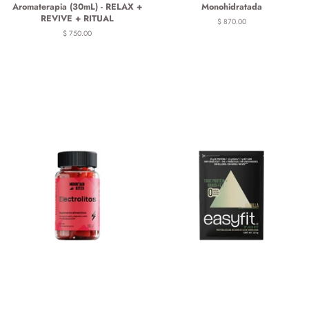
Aromaterapia (30mL) - RELAX +
Monohidratada
REVIVE + RITUAL
Precio
$ 870.00
habitual
Precio
$ 750.00
habitual