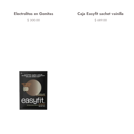
Electrolitos en Gomitas
Caja Easyfit sachet vainilla
Precio
$ 300.00
Precio
$ 689.00
habitual
habitual