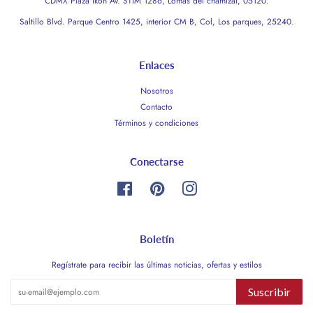
CDMX Plaza Ikon Av. STIM 1286, Lomas del chamizal, 05120.
Saltillo Blvd. Parque Centro 1425, interior CM B, Col, Los parques, 25240.
Enlaces
Nosotros
Contacto
Términos y condiciones
Conectarse
Facebook
Pinterest
Instagram
Boletín
Regístrate para recibir las últimas noticias, ofertas y estilos
Suscribir