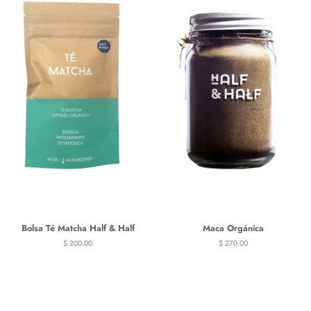
Bolsa Té Matcha Half & Half
Maca Orgánica
Precio
$ 200.00
Precio
$ 270.00
habitual
habitual