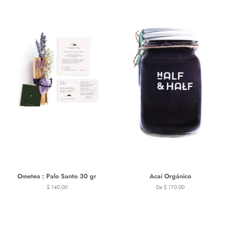
Ometeo : Palo Santo 30 gr
Acaí Orgánico
Precio
$ 140.00
De $ 170.00
habitual