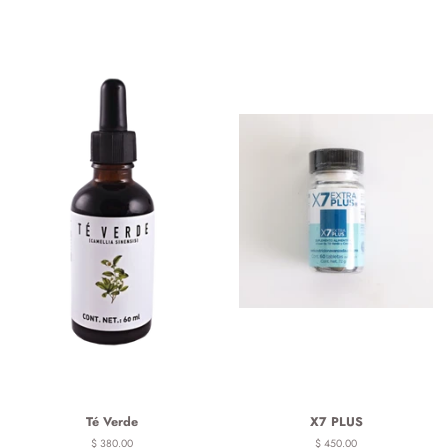
Té Verde
X7 PLUS
Precio
$ 380.00
Precio
$ 450.00