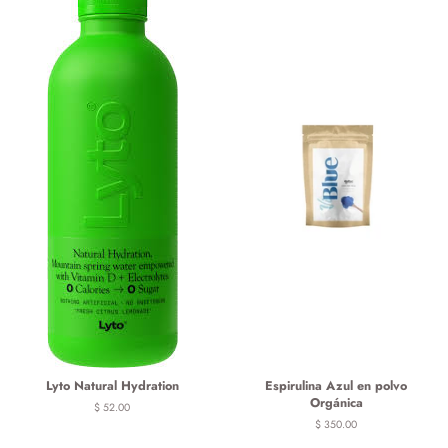
Lyto Natural Hydration
Espirulina Azul en polvo
Orgánica
Precio
$ 52.00
habitual
Precio
$ 350.00
habitual