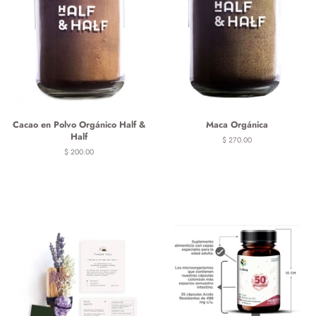
Cacao en Polvo Orgánico Half &
Maca Orgánica
Half
Precio
$ 270.00
habitual
Precio
$ 200.00
habitual