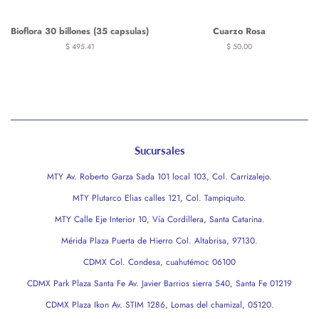
Bioflora 30 billones (35 capsulas)
Cuarzo Rosa
Precio
$ 495.41
Precio
$ 50.00
habitual
habitual
Sucursales
MTY Av. Roberto Garza Sada 101 local 103, Col. Carrizalejo.
MTY Plutarco Elias calles 121, Col. Tampiquito.
MTY Calle Eje Interior 10, Vía Cordillera, Santa Catarina.
Mérida Plaza Puerta de Hierro Col. Altabrisa, 97130.
CDMX Col. Condesa, cuahutémoc 06100
CDMX Park Plaza Santa Fe Av. Javier Barrios sierra 540, Santa Fe 01219
CDMX Plaza Ikon Av. STIM 1286, Lomas del chamizal, 05120.