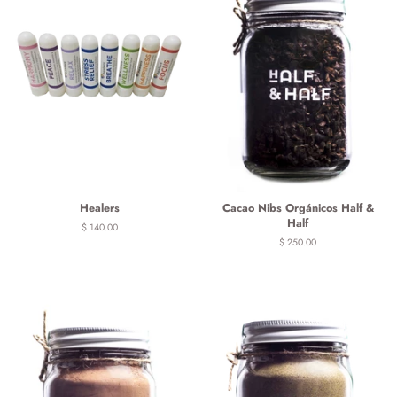
Healers
Cacao Nibs Orgánicos Half &
Half
Precio
$ 140.00
habitual
Precio
$ 250.00
habitual