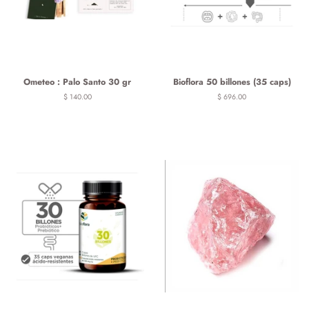
Ometeo : Palo Santo 30 gr
Bioflora 50 billones (35 caps)
Precio
$ 140.00
Precio
$ 696.00
habitual
habitual