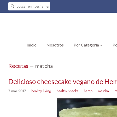
Buscar
Inicio
Nosotros
Por Categoría
Po
Recetas
— matcha
Delicioso cheesecake vegano de He
7 mar 2017
healthy living
healthy snacks
hemp
matcha
m
•
•
•
•
•