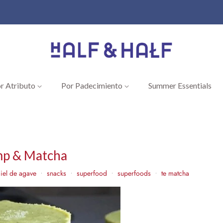
r Atributo
Por Padecimiento
Summer Essentials
mp & Matcha
iel de agave
snacks
superfood
superfoods
te matcha
•
•
•
•