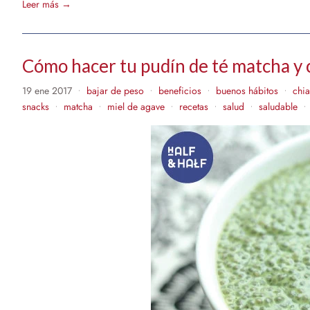
Leer más →
Cómo hacer tu pudín de té matcha y 
19 ene 2017
bajar de peso
beneficios
buenos hábitos
chia
•
•
•
•
snacks
matcha
miel de agave
recetas
salud
saludable
•
•
•
•
•
•