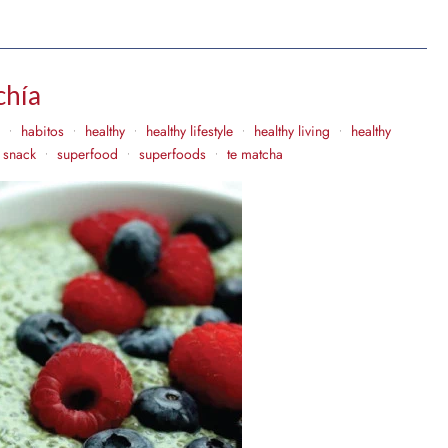
chía
habitos
healthy
healthy lifestyle
healthy living
healthy
•
•
•
•
•
snack
superfood
superfoods
te matcha
•
•
•