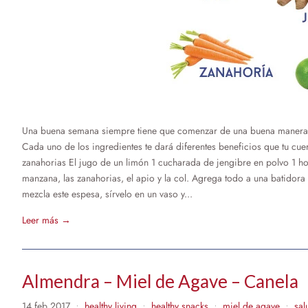
Una buena semana siempre tiene que comenzar de una buena manera. 
Cada uno de los ingredientes te dará diferentes beneficios que tu cu
zanahorias El jugo de un limón 1 cucharada de jengibre en polvo 1 hoj
manzana, las zanahorias, el apio y la col. Agrega todo a una batidora 
mezcla este espesa, sírvelo en un vaso y...
Leer más →
Almendra – Miel de Agave – Canela
14 feb 2017
healthy living
healthy snacks
miel de agave
sal
•
•
•
•