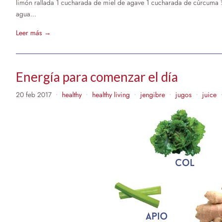
limón rallada 1 cucharada de miel de agave 1 cucharada de cúrcuma ½
agua...
Leer más →
Energía para comenzar el día
20 feb 2017
healthy
healthy living
jengibre
jugos
juice
•
•
•
•
•