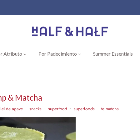
r Atributo
Por Padecimiento
Summer Essentials
mp & Matcha
iel de agave
snacks
superfood
superfoods
te matcha
•
•
•
•