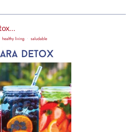
etox…
healthy living
saludable
•