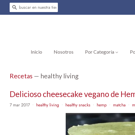
Buscar
Inicio
Nosotros
Por Categoría
Po
Recetas
— healthy living
Delicioso cheesecake vegano de He
7 mar 2017
healthy living
healthy snacks
hemp
matcha
m
•
•
•
•
•