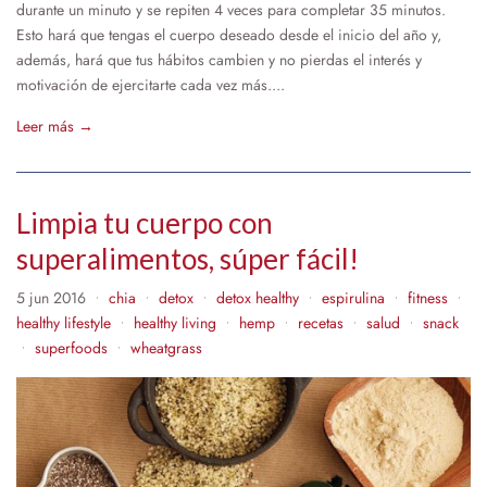
durante un minuto y se repiten 4 veces para completar 35 minutos.
Esto hará que tengas el cuerpo deseado desde el inicio del año y,
además, hará que tus hábitos cambien y no pierdas el interés y
motivación de ejercitarte cada vez más....
Leer más →
Limpia tu cuerpo con
superalimentos, súper fácil!
5 jun 2016
chia
detox
detox healthy
espirulina
fitness
•
•
•
•
•
•
healthy lifestyle
healthy living
hemp
recetas
salud
snack
•
•
•
•
•
superfoods
wheatgrass
•
•