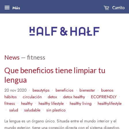
Más
Carrito
News
— fitness
Que beneficios tiene limpiar tu
lengua
20 nov 2020
beautytips
beneficios
bienestar
buenos
•
•
•
•
hábitos
circulación
detox
detox healthy
ECOFRIENDLY
•
•
•
•
•
fitness
healthy
healthy lifestyle
healthy living
healthylifestyle
•
•
•
•
salud
saludable
sin plastico
•
•
•
La lengua es un órgano único. Situada entre el mundo interior y el
mundo exterior, tiene una conexión directa con el sistema digestivo,