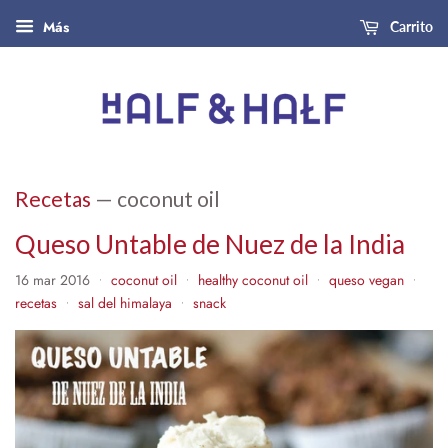
Más
Carrito
Recetas
— coconut oil
Queso Untable de Nuez de la India
16 mar 2016
coconut oil
healthy coconut oil
queso vegan
•
•
•
•
recetas
sal del himalaya
snack
•
•