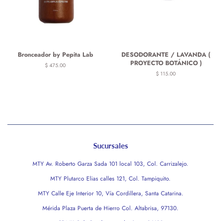
Bronceador by Pepita Lab
DESODORANTE / LAVANDA (
PROYECTO BOTÁNICO )
Precio
$ 475.00
habitual
Precio
$ 115.00
habitual
Sucursales
MTY Av. Roberto Garza Sada 101 local 103, Col. Carrizalejo.
MTY Plutarco Elias calles 121, Col. Tampiquito.
MTY Calle Eje Interior 10, Vía Cordillera, Santa Catarina.
Mérida Plaza Puerta de Hierro Col. Altabrisa, 97130.