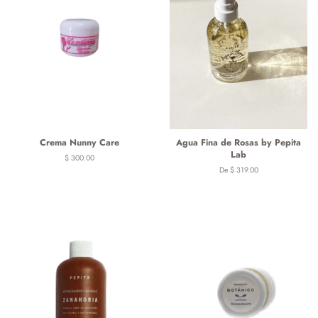
Crema Nunny Care
Agua Fina de Rosas by Pepita
Lab
Precio
$ 300.00
habitual
De $ 319.00