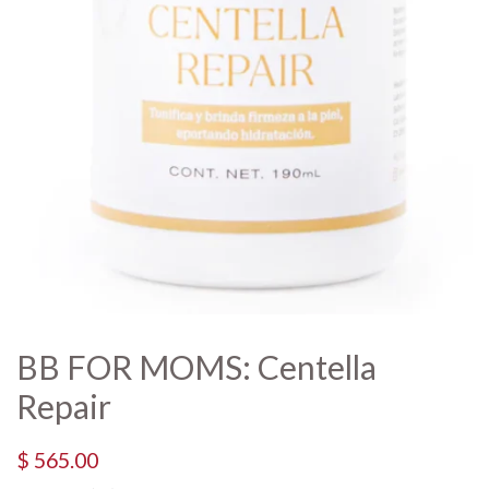
BB FOR MOMS: Centella
Repair
Precio
Precio
$ 565.00
habitual
de