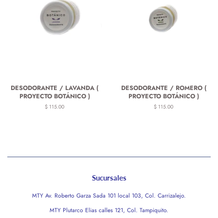
DESODORANTE / LAVANDA (
DESODORANTE / ROMERO (
PROYECTO BOTÁNICO )
PROYECTO BOTÁNICO )
Precio
$ 115.00
Precio
$ 115.00
habitual
habitual
Sucursales
MTY Av. Roberto Garza Sada 101 local 103, Col. Carrizalejo.
MTY Plutarco Elias calles 121, Col. Tampiquito.