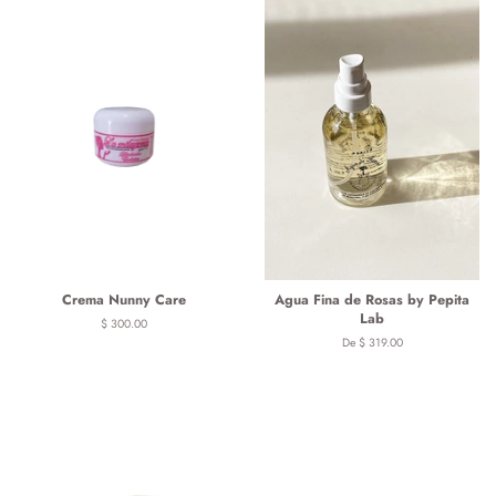
Crema Nunny Care
Agua Fina de Rosas by Pepita
Lab
Precio
$ 300.00
habitual
De $ 319.00