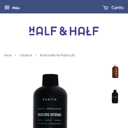
Más
Carrito
›
›
Inicio
Corporal
Bronceador by Pepita Lab