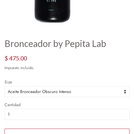
Bronceador by Pepita Lab
Precio
Precio
$ 475.00
habitual
de
Impuesto incluido.
oferta
Size
Cantidad