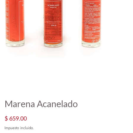
Marena Acanelado
Precio
Precio
$ 659.00
habitual
de
Impuesto incluido.
oferta