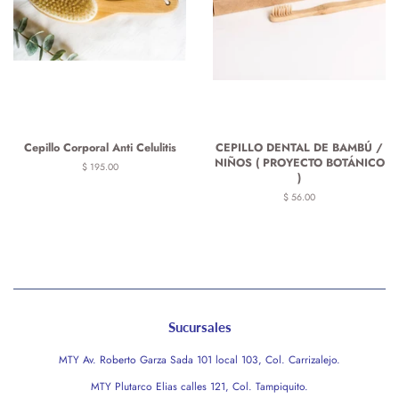
Cepillo Corporal Anti Celulitis
CEPILLO DENTAL DE BAMBÚ /
NIÑOS ( PROYECTO BOTÁNICO
Precio
$ 195.00
)
habitual
Precio
$ 56.00
habitual
Sucursales
MTY Av. Roberto Garza Sada 101 local 103, Col. Carrizalejo.
MTY Plutarco Elias calles 121, Col. Tampiquito.