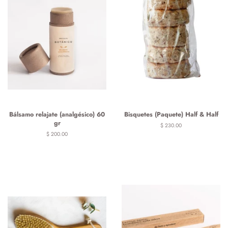
Bálsamo relajate (analgésico) 60
Bisquetes (Paquete) Half & Half
gr
Precio
$ 230.00
habitual
Precio
$ 200.00
habitual