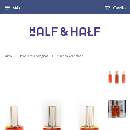
Más
Carrito
›
›
Inicio
Productos Ecológicos
Marena Acanelado