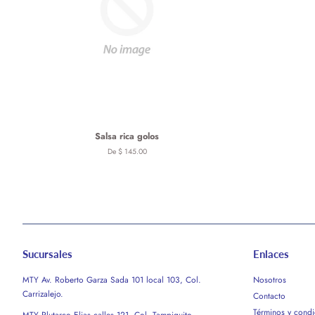
Salsa rica golos
De $ 145.00
Sucursales
Enlaces
MTY Av. Roberto Garza Sada 101 local 103, Col.
Nosotros
Carrizalejo.
Contacto
Términos y condi
MTY Plutarco Elias calles 121, Col. Tampiquito.