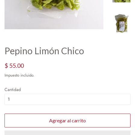
Pepino Limón Chico
Precio
Precio
$ 55.00
habitual
de
Impuesto incluido.
oferta
Cantidad
Agregar al carrito