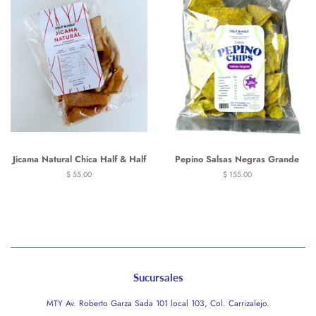
Jicama Natural Chica Half & Half
Pepino Salsas Negras Grande
Precio
$ 55.00
Precio
$ 155.00
habitual
habitual
Sucursales
MTY Av. Roberto Garza Sada 101 local 103, Col. Carrizalejo.