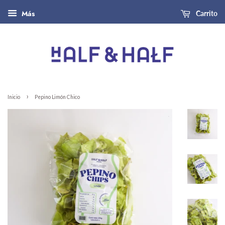
Más
Carrito
›
Inicio
Pepino Limón Chico