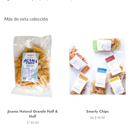
Más de esta colección
Jicama Natural Grande Half &
Smarty Chips
Half
De $ 50.00
Precio
$ 155.00
habitual