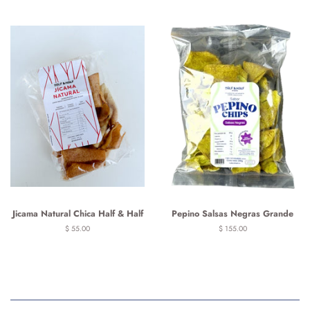
Jicama Natural Chica Half & Half
Pepino Salsas Negras Grande
Precio
$ 55.00
Precio
$ 155.00
habitual
habitual