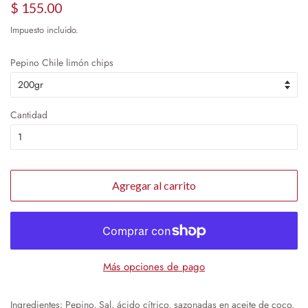
Precio
Precio
$ 155.00
habitual
de
Impuesto incluido.
oferta
Pepino Chile limón chips
Cantidad
Agregar al carrito
Más opciones de pago
Ingredientes: Pepino, Sal, ácido cítrico, sazonadas en aceite de coco.