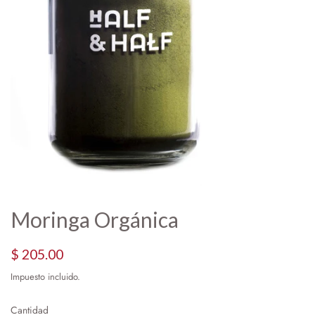
Moringa Orgánica
Precio
Precio
$ 205.00
habitual
de
Impuesto incluido.
oferta
Cantidad