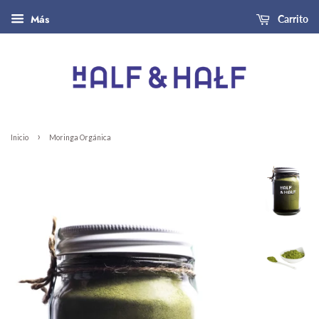
Más
Carrito
›
Inicio
Moringa Orgánica