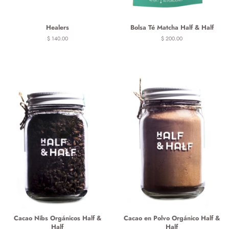
Healers
Bolsa Té Matcha Half & Half
Precio
$ 140.00
Precio
$ 200.00
habitual
habitual
Cacao Nibs Orgánicos Half &
Cacao en Polvo Orgánico Half &
Half
Half