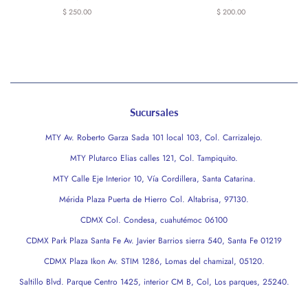
Precio
$ 250.00
Precio
$ 200.00
habitual
habitual
Sucursales
MTY Av. Roberto Garza Sada 101 local 103, Col. Carrizalejo.
MTY Plutarco Elias calles 121, Col. Tampiquito.
MTY Calle Eje Interior 10, Vía Cordillera, Santa Catarina.
Mérida Plaza Puerta de Hierro Col. Altabrisa, 97130.
CDMX Col. Condesa, cuahutémoc 06100
CDMX Park Plaza Santa Fe Av. Javier Barrios sierra 540, Santa Fe 01219
CDMX Plaza Ikon Av. STIM 1286, Lomas del chamizal, 05120.
Saltillo Blvd. Parque Centro 1425, interior CM B, Col, Los parques, 25240.