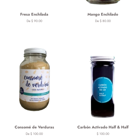
Fresa Enchilada
Mango Enchilado
De $ 90.00
De $ 80.00
Consomé de Verduras
Carbón Activado Half & Half
De $ 100.00
Precio
$ 100.00