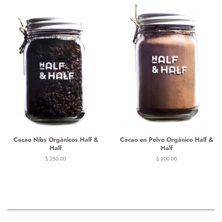
Cacao Nibs Orgánicos Half &
Cacao en Polvo Orgánico Half &
Half
Half
Precio
$ 250.00
Precio
$ 200.00
habitual
habitual