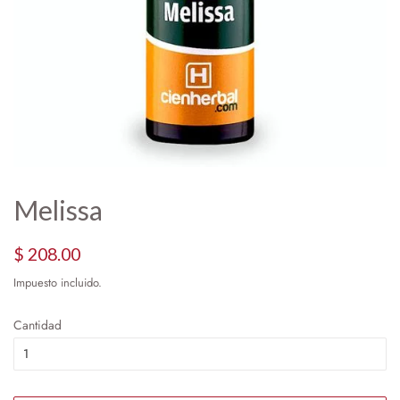
Melissa
Precio
Precio
$ 208.00
habitual
de
Impuesto incluido.
oferta
Cantidad