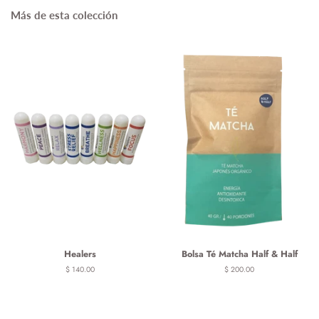
Más de esta colección
Healers
Bolsa Té Matcha Half & Half
Precio
$ 140.00
Precio
$ 200.00
habitual
habitual