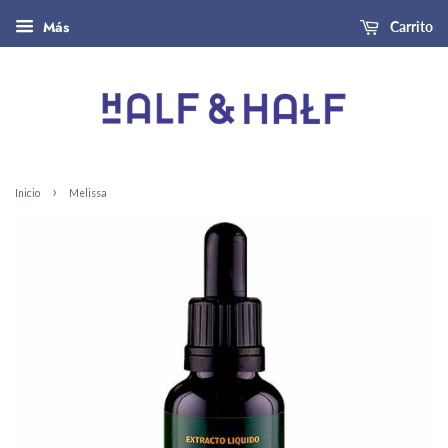
Más
Carrito
›
Inicio
Melissa