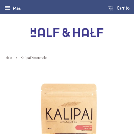
Más
Carrito
›
Inicio
Kalipai Xoconostle