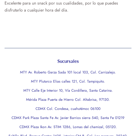
Excelente para un snack por sus cualidades, por lo que puedes
disfrutarlo a cualquier hora del día.
Sucursales
MTY Av. Roberto Garza Sada 101 local 103, Col. Carrizalejo.
MTY Plutarco Elias calles 121, Col. Tampiquito.
MTY Calle Eje Interior 10, Vía Cordillera, Santa Catarina.
Mérida Plaza Puerta de Hierro Col. Altabrisa, 97130.
CDMX Col. Condesa, cuahutémoc 06100
CDMX Park Plaza Santa Fe Av. Javier Barrios sierra 540, Santa Fe 01219
CDMX Plaza Ikon Av. STIM 1286, Lomas del chamizal, 05120.
Saltillo Blvd. Parque Centro 1425, interior CM B, Col, Los parques, 25240.