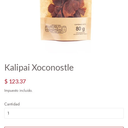
Kalipai Xoconostle
Precio
Precio
$ 123.37
habitual
de
Impuesto incluido.
oferta
Cantidad