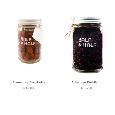
Almendras Enchiladas
Arándano Enchilado
De $ 60.00
Precio
$ 125.00
habitual