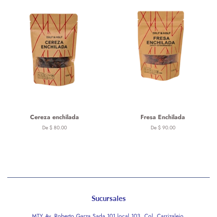
Cereza enchilada
Fresa Enchilada
De $ 80.00
De $ 90.00
Sucursales
MTY Av. Roberto Garza Sada 101 local 103, Col. Carrizalejo.