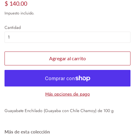
Precio
Precio
$ 140.00
habitual
de
Impuesto incluido.
oferta
Cantidad
Agregar al carrito
Más opciones de pago
Guayabate Enchilado (Guayaba con Chile Chamoy) de 100 g
Más de esta colección