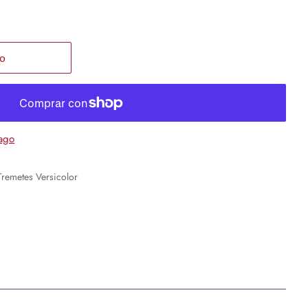
to
ago
Tremetes Versicolor