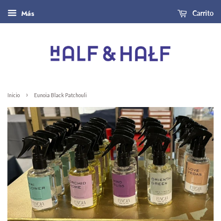
Más
Carrito
›
Inicio
Eunoia Black Patchouli