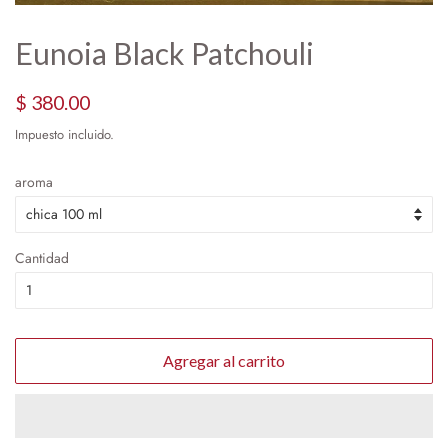
Eunoia Black Patchouli
Precio
Precio
$ 380.00
habitual
de
Impuesto incluido.
oferta
aroma
Cantidad
Agregar al carrito