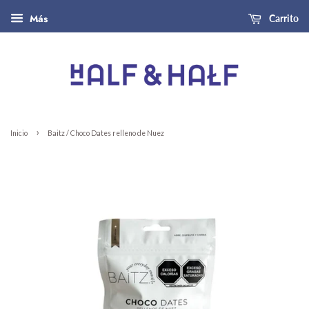
Más
Carrito
›
Inicio
Baitz / Choco Dates relleno de Nuez