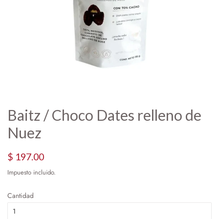
Baitz / Choco Dates relleno de
Nuez
Precio
Precio
$ 197.00
habitual
de
Impuesto incluido.
oferta
Cantidad