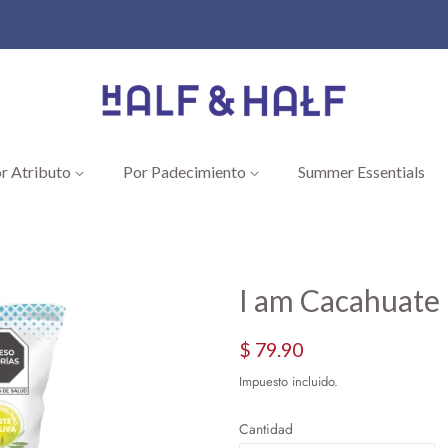
r Atributo
Por Padecimiento
Summer Essentials
I am Cacahuate
Precio
Precio
$ 79.90
habitual
de
Impuesto incluido.
oferta
Cantidad