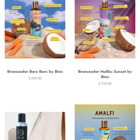
Bronceador Bora Bora by Btan
Bronceador Malibu Sunset by
Btan
Precio
$ 690.00
habitual
Precio
$ 790.00
habitual