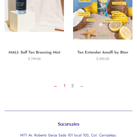
MALI: Self Tan Bronzing Mist
Tan Extender Amalfi by Btan
Precio
$ 799.00
Precio
$ 590.00
habitual
habitual
←
1
2
→
Sucursales
MTY Av. Roberto Garza Sada 101 local 103, Col. Carrizalejo.