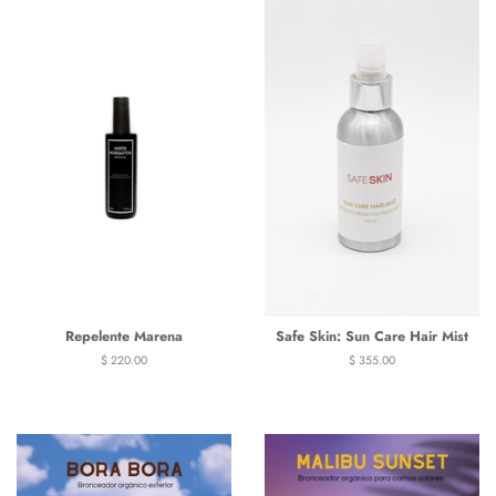
Repelente Marena
Safe Skin: Sun Care Hair Mist
Precio
$ 220.00
Precio
$ 355.00
habitual
habitual