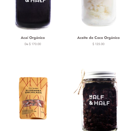
Acaí Orgánico
Aceite de Coco Orgánico
De $ 170.00
Precio
$ 125.00
habitual