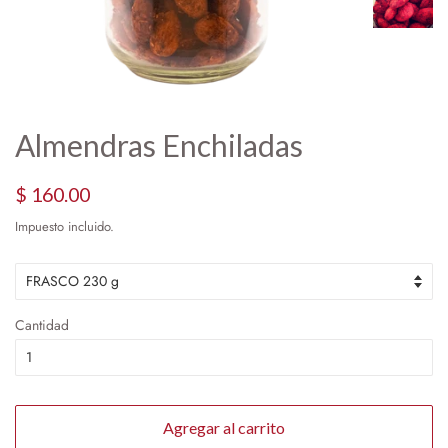
Almendras Enchiladas
Precio
Precio
$ 160.00
habitual
de
Impuesto incluido.
oferta
Cantidad
Agregar al carrito