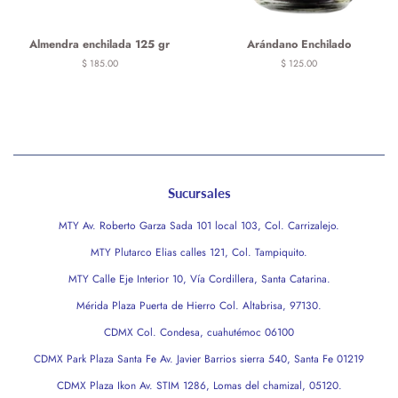
Almendra enchilada 125 gr
Arándano Enchilado
Precio
$ 185.00
Precio
$ 125.00
habitual
habitual
Sucursales
MTY Av. Roberto Garza Sada 101 local 103, Col. Carrizalejo.
MTY Plutarco Elias calles 121, Col. Tampiquito.
MTY Calle Eje Interior 10, Vía Cordillera, Santa Catarina.
Mérida Plaza Puerta de Hierro Col. Altabrisa, 97130.
CDMX Col. Condesa, cuahutémoc 06100
CDMX Park Plaza Santa Fe Av. Javier Barrios sierra 540, Santa Fe 01219
CDMX Plaza Ikon Av. STIM 1286, Lomas del chamizal, 05120.