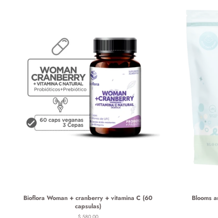
Bioflora Woman + cranberry + vitamina C (60
Blooms a
capsulas)
Precio
$ 580.00