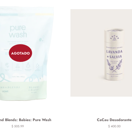
AGOTADO
nd Blends: Babies: Pure Wash
CaCau Desodorante
Precio
$ 505.99
Precio
$ 400.00
habitual
habitual