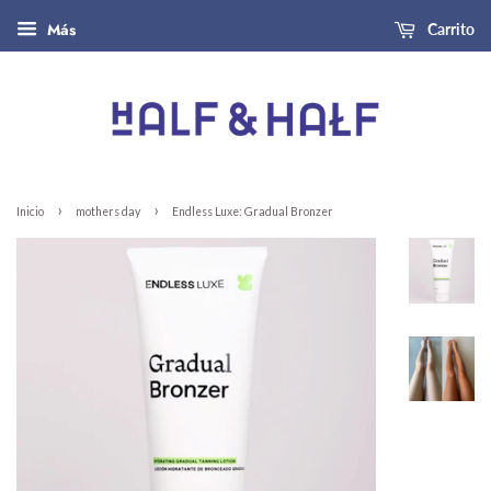
Más
Carrito
›
›
Inicio
mothers day
Endless Luxe: Gradual Bronzer