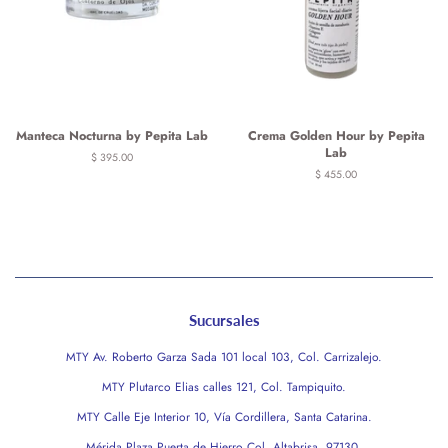
Manteca Nocturna by Pepita Lab
Crema Golden Hour by Pepita
Lab
Precio
$ 395.00
habitual
Precio
$ 455.00
habitual
Sucursales
MTY Av. Roberto Garza Sada 101 local 103, Col. Carrizalejo.
MTY Plutarco Elias calles 121, Col. Tampiquito.
MTY Calle Eje Interior 10, Vía Cordillera, Santa Catarina.
Mérida Plaza Puerta de Hierro Col. Altabrisa, 97130.