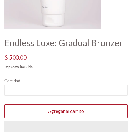
Endless Luxe: Gradual Bronzer
Precio
Precio
$ 500.00
habitual
de
Impuesto incluido.
oferta
Cantidad
Agregar al carrito