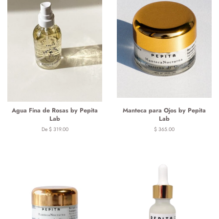
Agua Fina de Rosas by Pepita
Manteca para Ojos by Pepita
Lab
Lab
De $ 319.00
Precio
$ 365.00
habitual