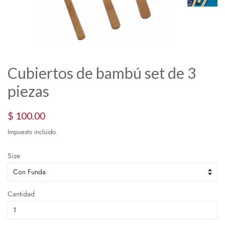
Cubiertos de bambú set de 3
piezas
Precio
Precio
$ 100.00
habitual
de
Impuesto incluido.
oferta
Size
Cantidad