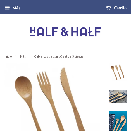
Más
Carrito
›
›
Inicio
Kits
Cubiertos de bambú set de 3 piezas