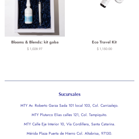
Blooms & Blends: kit gaba
Eco Travel Kit
Precio
$ 1,028.97
Precio
$ 1,150.00
habitual
habitual
Sucursales
MTY Av. Roberto Garza Sada 101 local 103, Col. Carrizalejo.
MTY Plutarco Elias calles 121, Col. Tampiquito.
MTY Calle Eje Interior 10, Vía Cordillera, Santa Catarina.
Mérida Plaza Puerta de Hierro Col. Altabrisa, 97130.