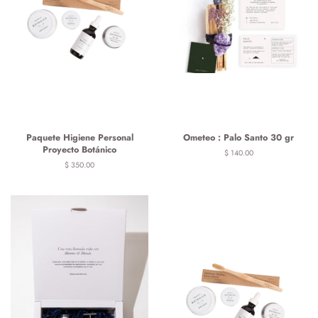
Paquete Higiene Personal
Ometeo : Palo Santo 30 gr
Proyecto Botánico
Precio
$ 140.00
habitual
Precio
$ 350.00
habitual