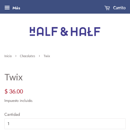
Más
Carrito
›
›
Inicio
Chocolates
Twix
Twix
Precio
Precio
$ 36.00
habitual
de
Impuesto incluido.
oferta
Cantidad