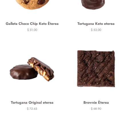
Galleta Choco Chip Keto Èterea
Tortugana Keto eterea
Precio
$ 51.00
Precio
$ 53.00
habitual
habitual
Tortugana Original eterea
Brownie Èterea
Precio
$ 72.65
Precio
$ 68.90
habitual
habitual