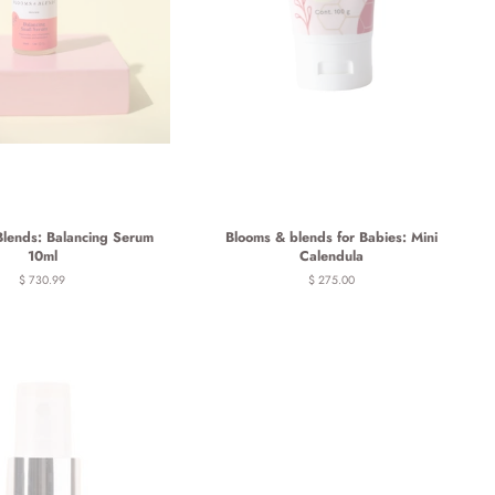
Blends: Balancing Serum
Blooms & blends for Babies: Mini
10ml
Calendula
Precio
$ 730.99
Precio
$ 275.00
habitual
habitual