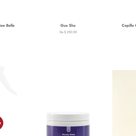
ee Belle
Gua Sha
Cepillo 
De $ 250.00
O