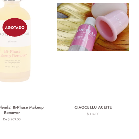
AGOTADO
lends: Bi-Phase Makeup
CIAOCELLU ACEITE
Remover
Precio
$ 114.00
habitual
De $ 209.00