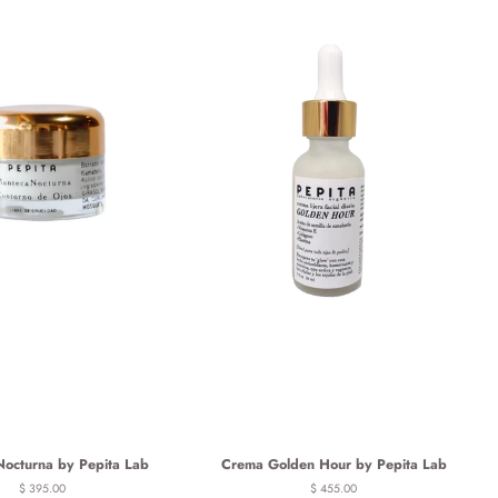
octurna by Pepita Lab
Crema Golden Hour by Pepita Lab
Precio
$ 395.00
Precio
$ 455.00