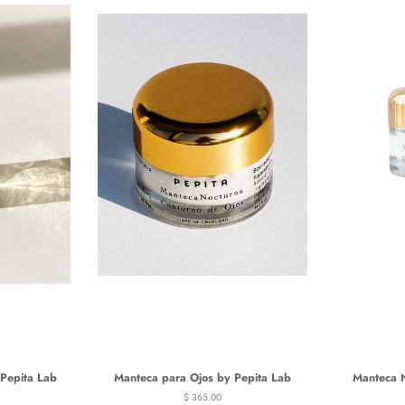
Pepita Lab
Manteca para Ojos by Pepita Lab
Manteca N
Precio
$ 365.00