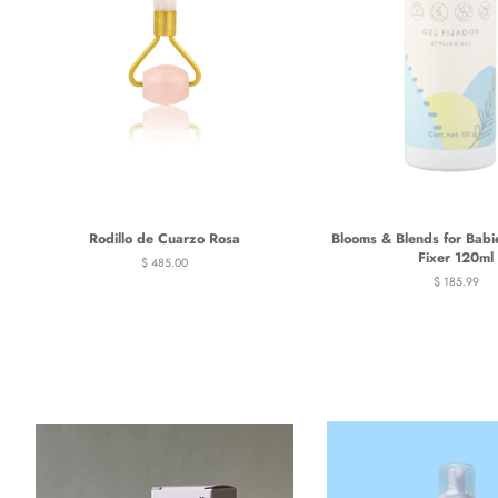
Rodillo de Cuarzo Rosa
Blooms & Blends for Babi
Fixer 120ml
Precio
$ 485.00
habitual
Precio
$ 185.99
habitual