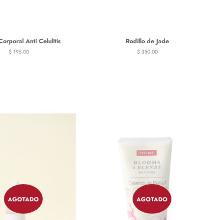
Corporal Anti Celulitis
Rodillo de Jade
Precio
$ 195.00
Precio
$ 350.00
habitual
habitual
AGOTADO
AGOTADO