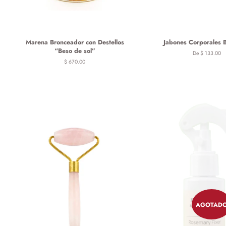
Marena Bronceador con Destellos
Jabones Corporales B
“Beso de sol”
De $ 133.00
Precio
$ 670.00
habitual
AGOTAD