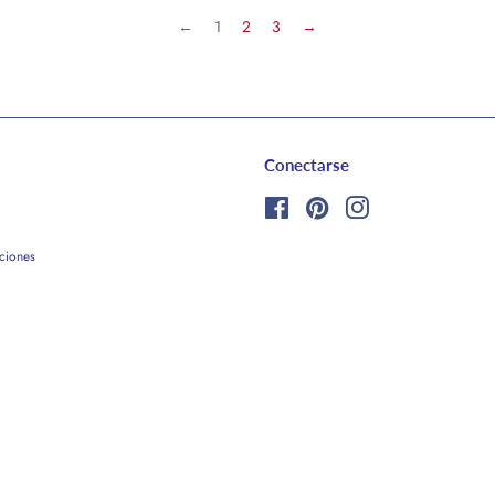
←
1
2
3
→
Conectarse
Facebook
Pinterest
Instagram
ciones